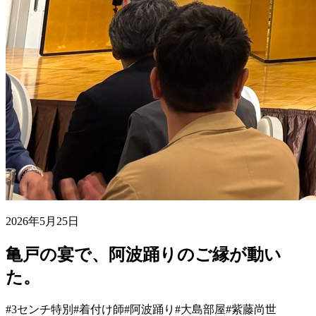
2026年5月25日
亀戸の宴で、阿波踊りのご縁が動い
た。
#3センチ特別
#着付け師
#阿波踊り
#大島部屋
#紫藤尚世