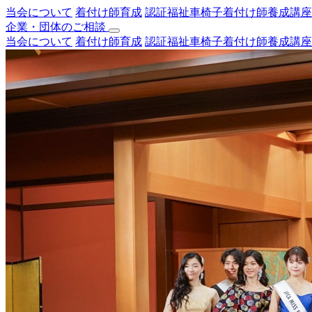
当会について
着付け師育成
認証福祉車椅子着付け師養成講座
企業・団体のご相談
当会について
着付け師育成
認証福祉車椅子着付け師養成講座