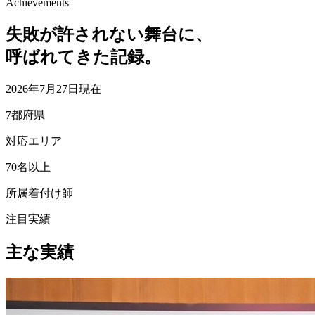
Achievements
失敗が許されない舞台に、
呼ばれてきた記録。
2026年7月27日現在
7
都府県
対応エリア
70
名以上
所属着付け師
注目実績
主な実績